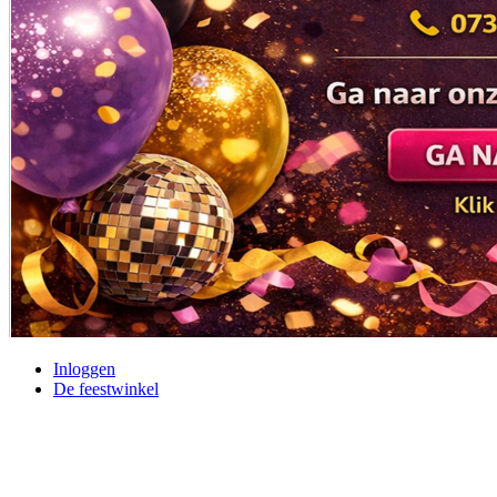
Inloggen
De feestwinkel