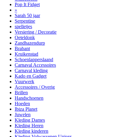
Pop It Fidget
»
Sarah 50 jaar
Serpentine
spelletjes
Versiering / Decoratie
Oeteldonk
Zandhazendurp
Brabant
Kruikenstad
Schoenlapperslaand
Carnaval Accessoires
Carnaval kleding
Kado en Gadget
Vuurwerk
Accessoires / Overig
Brillen
Handschoenen
Hoeden
Ibiza Planet
Juwelen
Kleding Dames
Kleding Heren
Kleding kinderen
Kleding Volwassenen Unisex