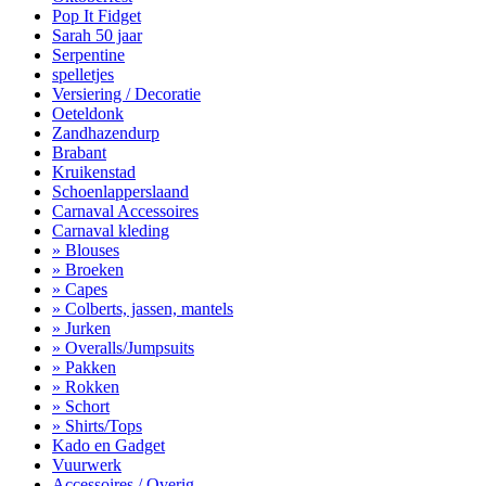
Pop It Fidget
Sarah 50 jaar
Serpentine
spelletjes
Versiering / Decoratie
Oeteldonk
Zandhazendurp
Brabant
Kruikenstad
Schoenlapperslaand
Carnaval Accessoires
Carnaval kleding
» Blouses
» Broeken
» Capes
» Colberts, jassen, mantels
» Jurken
» Overalls/Jumpsuits
» Pakken
» Rokken
» Schort
» Shirts/Tops
Kado en Gadget
Vuurwerk
Accessoires / Overig