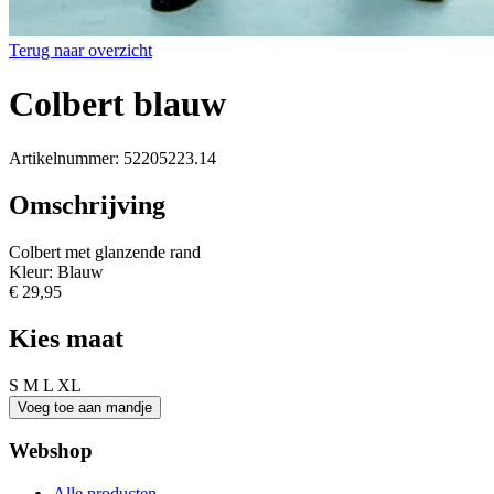
Terug naar overzicht
Colbert blauw
Artikelnummer: 52205223.14
Omschrijving
Colbert met glanzende rand
Kleur: Blauw
€ 29,95
Kies maat
S
M
L
XL
Webshop
Alle producten